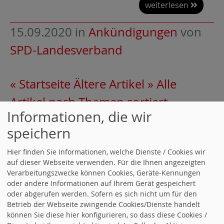
weiterlesen
15.09.2020
in
Ankündigungen
von
SPD-Landesverband
« Startseite
Ältere Artikel »
Alle
Artikel nach Themen sortiert
Informationen, die wir
speichern
RSS-Nachrichtenticker, Adresse und
Infos
.
Hier finden Sie Informationen, welche Dienste / Cookies wir
auf dieser Webseite verwenden. Für die Ihnen angezeigten
Verarbeitungszwecke können Cookies, Geräte-Kennungen
oder andere Informationen auf Ihrem Gerät gespeichert
UNSERE FRAU IN BERLIN
oder abgerufen werden. Sofern es sich nicht um für den
Betrieb der Webseite zwingende Cookies/Dienste handelt
können Sie diese hier konfigurieren, so dass diese Cookies /