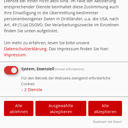
Katja Mast
Dienste bei Ihnen nicht aktiv sind. Im Falle der Aktivierung
entsprechender Dienste beinhaltet diese Zustimmung auch
Ihre Einwilligung in die Übermittlung bestimmter
Alle Termine öffnen
.
personenbezogener Daten in Drittländer, u.a. die USA, nach
Art. 49 (1) (a) DSGVO. Die Verarbeitungszwecke im Einzelnen
finden Sie unten aufgelistet.
11.09.2026, 00:00 Uhr - 11.09.2026
Päsidium
Um mehr zu erfahren, lesen Sie bitte unsere
Datenschutzerklärung
. Das Impressum finden Sie hier:
Impressum
.
19.09.2026, 09:00 Uhr - 12:00 Uhr
Landesvorstandsklausur
System, Essenziell
(immer erforderlich)
02.10.2026, 17:00 Uhr - 19:00 Uhr
Für den Betrieb der Webseite zwingend erforderliche
Cookies
Präsidium
↓
2
Dienste
09.10.2026, 17:00 Uhr - 20:00 Uhr
Alle
Ausgewählte
Alle
Landesvorstandsklausur
ablehnen
akzeptieren
akzeptieren
Realisiert mit Klaro!
10.10.2026, 09:00 Uhr - 17:00 Uhr